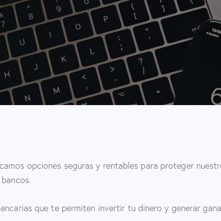
camos opciones seguras y rentables para proteger nuestro
 bancos.
ancarias que te permiten invertir tu dinero y generar gana