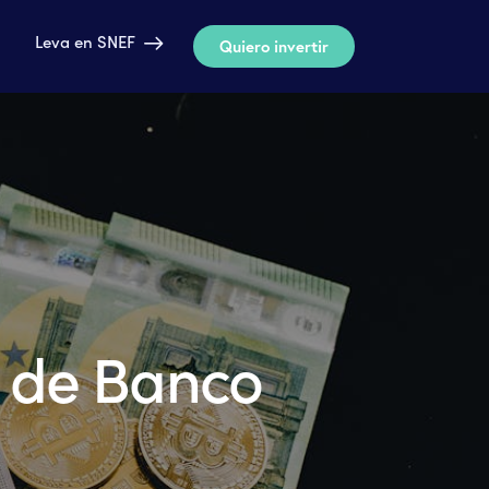
Leva en SNEF
Quiero invertir
Leva en SNEF
Quiero invertir
n de Banco