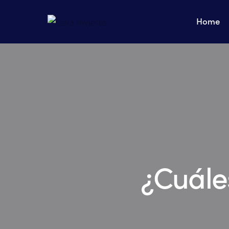
Home
¿Cuále