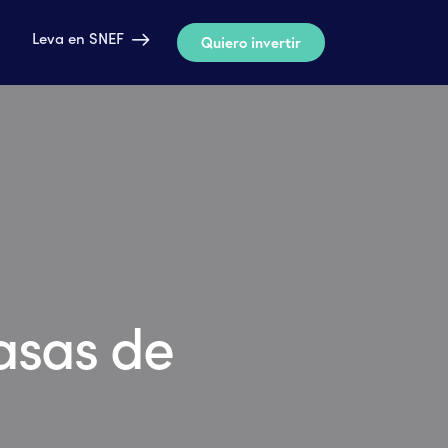
Leva en SNEF
Quiero invertir
Leva en SNEF
Quiero invertir
asas de