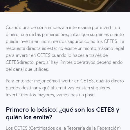
Cuando una persona empieza a interesarse por invertir su
dinero, una de las primeras preguntas que surgen es cuánto
puede invertir en instrumentos seguros como los CETES. La
respuesta directa es esta: no existe un monto máximo legal
para invertir en CETES cuando lo haces a través de
CETESdirecto, pero sí hay límites operativos dependiendo
del canal que utilices.
Para entender mejor cómo invertir en CETES, cuánto dinero
puedes destinar y qué alternativas existen si quieres
invertir montos mayores, vamos paso a paso.
Primero lo básico: ¿qué son los CETES y
quién los emite?
Los CETES (Certificados de la Tesorería de la Federación)