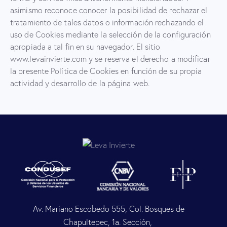
asimismo reconoce conocer la posibilidad de rechazar el
tratamiento de tales datos o información rechazando el
uso de Cookies mediante la selección de la configuración
apropiada a tal fin en su navegador. El sitio
www.levainvierte.com y se reserva el derecho a modificar
la presente Política de Cookies en función de su propia
actividad y desarrollo de la página web.
Av. Mariano Escobedo 555, Col. Bosques de
Chapultepec, 1a. Sección,